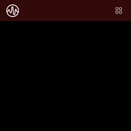
Контакты
📍 Адрес: ЛО, г. Никольское, Ульяновское ш., д. 6.

📞 Телефон: 8 (967) 357-57-75.

🕒 Часы работы: Ежедневно с 10:00 до 20:00 ч.
Позвонить
Расположение
 Ульяновское шоссе, 6, 